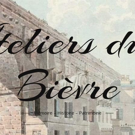
liers d
Bièvre
Mémoire – Histoire – Patrimoine